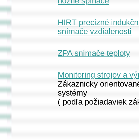
nožné spínače
HIRT precizné indukčn
snímače vzdialenosti
ZPA snímače teploty
Monitoring strojov a vý
Zákaznicky orientované
systémy
( podľa požiadaviek zá